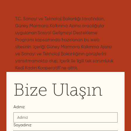
T.C. Sanayi ve Teknoloji Bakanlığı tarafından,
Güney Marmara Kalkınma Ajansı aracılığıyla
uygulanan Sosyal Gelişmeyi Destekleme
Programı kapsamında hazırlanan bu web
sitesinin içeriği Güney Marmara Kalkınma Ajansı
ve Sanayi ve Teknoloji Bakanlığının görüşlerini
yansıtmamakta olup, içerik ile ilgili tek sorumluluk
Kedi Kadın Kooperatifi’ne aittir.
Bize Ulaşın
Adınız
Soyadınız